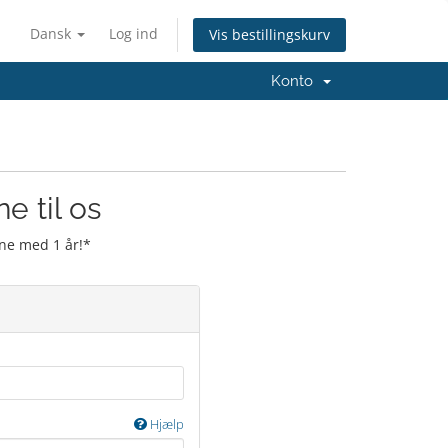
Dansk
Log ind
Vis bestillingskurv
Konto
e til os
ne med 1 år!*
Hjælp