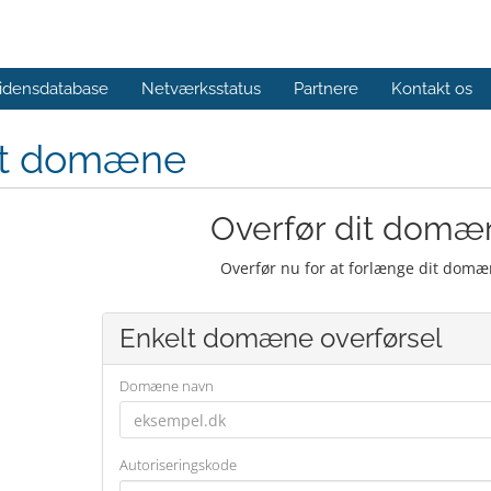
idensdatabase
Netværksstatus
Partnere
Kontakt os
yt domæne
Overfør dit domæn
Overfør nu for at forlænge dit domæ
Enkelt domæne overførsel
Domæne navn
Autoriseringskode