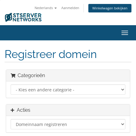
Nederlands
Aanmelden
Winkelwagen bekijken
Navig
in-/u
Registreer domein
Categorieën
Acties