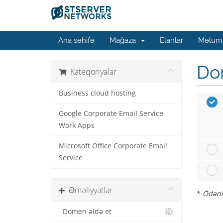
Ana səhifə
Mağaza
Elanlar
Məluma
Dom
Kateqoriyalar
Business cloud hosting
Google Corporate Email Service
Work Apps
Microsoft Office Corporate Email
Service
Əməliyyatlar
*
Ödəniş
Domen əldə et