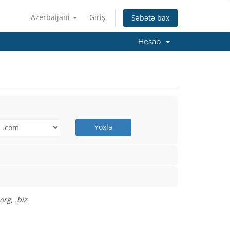
Azerbaijani
Giriş
Səbətə bax
Hesab
Yoxla
org, .biz