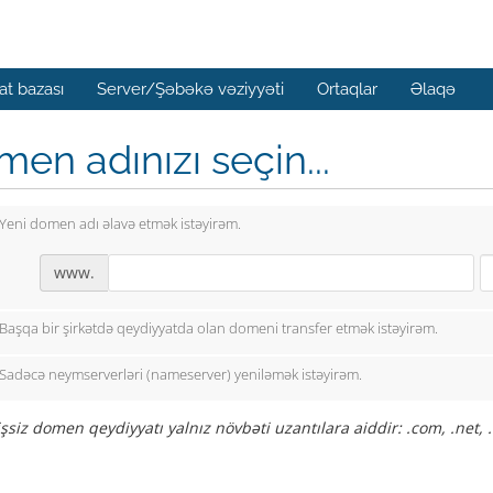
t bazası
Server/Şəbəkə vəziyyəti
Ortaqlar
Əlaqə
en adınızı seçin...
Yeni domen adı əlavə etmək istəyirəm.
www.
Başqa bir şirkətdə qeydiyyatda olan domeni transfer etmək istəyirəm.
Sadəcə neymserverləri (nameserver) yeniləmək istəyirəm.
siz domen qeydiyyatı yalnız növbəti uzantılara aiddir: .com, .net, .