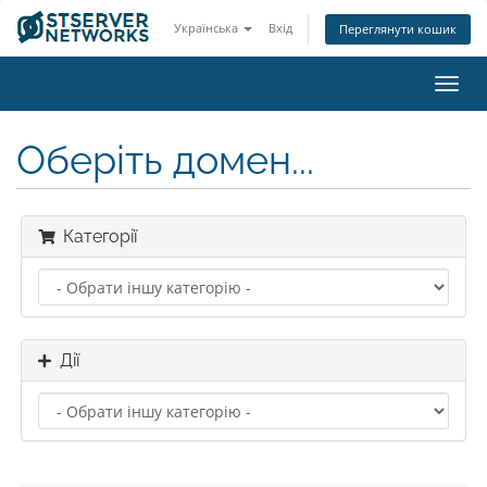
Українська
Вхід
Переглянути кошик
Пере
наві
Оберіть домен...
Категорії
Дії