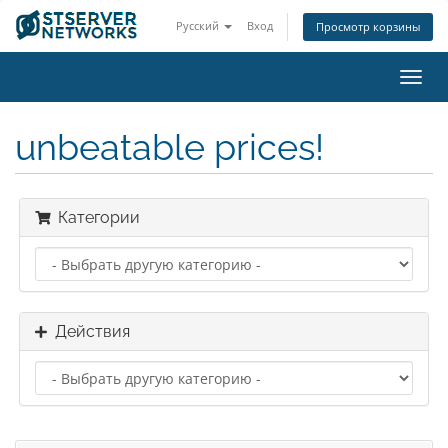
Русский
Вход
Просмотр корзины
Пере
нави
unbeatable prices!
Категории
Действия