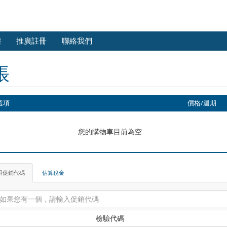
態
推廣註冊
聯絡我們
帳
選項
價格/週期
您的購物車目前為空
用促銷代碼
估算稅金
檢驗代碼