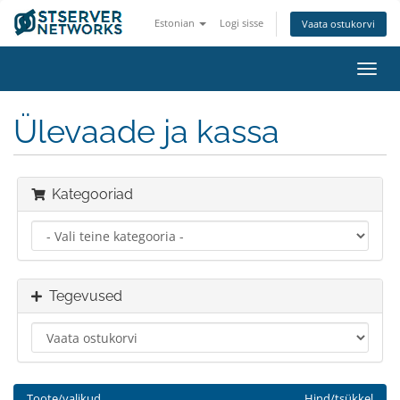
Estonian
Logi sisse
Vaata ostukorvi
Lülit
navig
Ülevaade ja kassa
Kategooriad
Tegevused
Toote/valikud
Hind/tsükkel