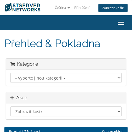
Čeština
Přihlášení
Zobrazit košík
Přep
navig
Přehled & Pokladna
Kategorie
Akce
Produkt/Možnosti
Cena/cyklus